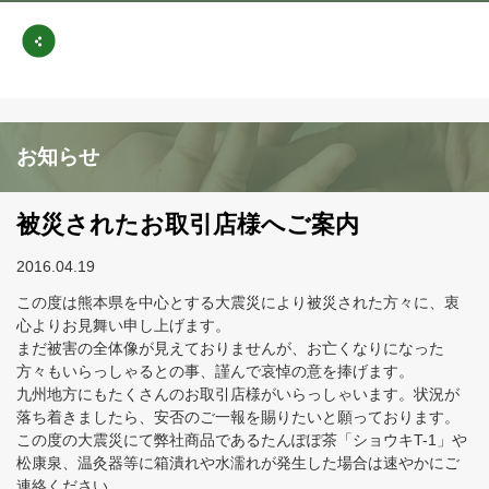
お知らせ
被災されたお取引店様へご案内
2016.04.19
この度は熊本県を中心とする大震災により被災された方々に、衷
心よりお見舞い申し上げます。
まだ被害の全体像が見えておりませんが、お亡くなりになった
方々もいらっしゃるとの事、謹んで哀悼の意を捧げます。
九州地方にもたくさんのお取引店様がいらっしゃいます。状況が
落ち着きましたら、安否のご一報を賜りたいと願っております。
この度の大震災にて弊社商品であるたんぽぽ茶「ショウキT-1」や
松康泉、温灸器等に箱潰れや水濡れが発生した場合は速やかにご
連絡ください。