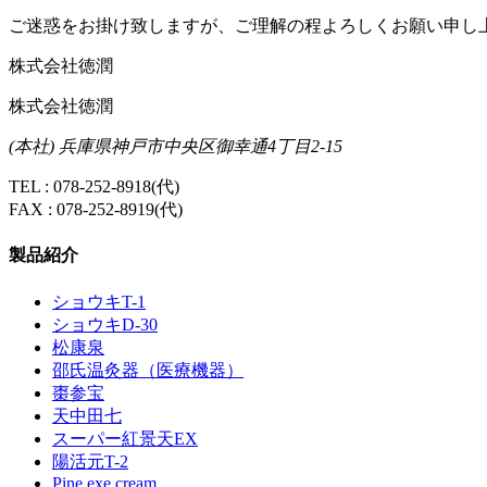
ご迷惑をお掛け致しますが、ご理解の程よろしくお願い申し
株式会社徳潤
株式会社徳潤
(本社) 兵庫県神戸市中央区御幸通4丁目2-15
TEL : 078-252-8918(代)
FAX : 078-252-8919(代)
製品紹介
ショウキT-1
ショウキD-30
松康泉
邵氏温灸器（医療機器）
棗参宝
天中田七
スーパー紅景天EX
陽活元T-2
Pine exe cream