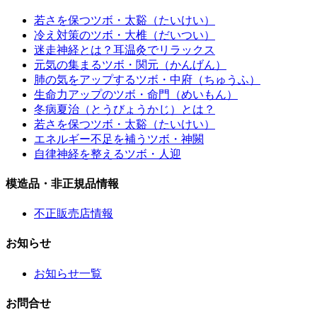
若さを保つツボ・太谿（たいけい）
冷え対策のツボ・大椎（だいつい）
迷走神経とは？耳温灸でリラックス
元気の集まるツボ・関元（かんげん）
肺の気をアップするツボ・中府（ちゅうふ）
生命力アップのツボ・命門（めいもん）
冬病夏治（とうびょうかじ）とは？
若さを保つツボ・太谿（たいけい）
エネルギー不足を補うツボ・神闕
自律神経を整えるツボ・人迎
模造品・非正規品情報
不正販売店情報
お知らせ
お知らせ一覧
お問合せ