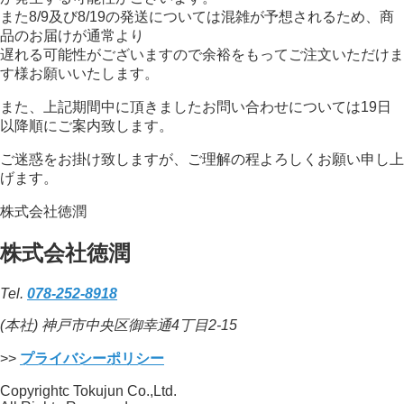
また8/9及び8/19の発送については混雑が予想されるため、商
品のお届けが通常より
遅れる可能性がございますので余裕をもってご注文いただけま
す様お願いいたします。
また、上記期間中に頂きましたお問い合わせについては19日
以降順にご案内致します。
ご迷惑をお掛け致しますが、ご理解の程よろしくお願い申し上
げます。
株式会社徳潤
株式会社徳潤
Tel.
078-252-8918
(本社) 神戸市中央区御幸通4丁目2-15
>>
プライバシーポリシー
Copyrightc Tokujun Co.,Ltd.